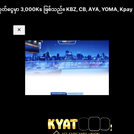
ှာ 3,000Ks ဖြစ်သည်။ KBZ, CB, AYA, YOMA, Kpay , WavePay, AYA
Skip
to
content