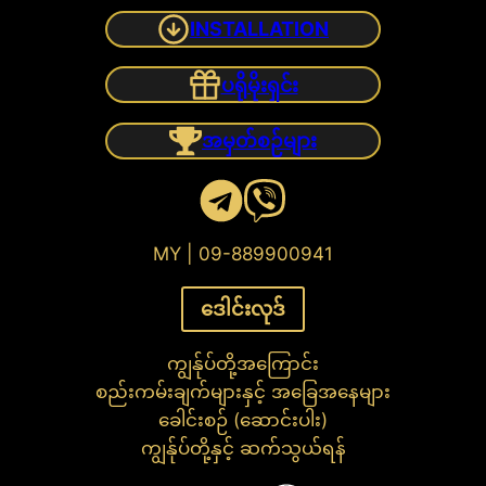
INSTALLATION
ပရိုမိုးရှင်း
အမှတ်စဉ်များ
MY | 09-889900941
ဒေါင်းလုဒ်
ကျွန်ုပ်တို့အကြောင်း
စည်းကမ်းချက်များနှင့် အခြေအနေများ
ခေါင်းစဉ် (ဆောင်းပါး)
ကျွန်ုပ်တို့နှင့် ဆက်သွယ်ရန်