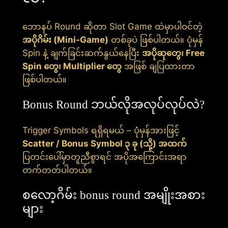
ဘောနပ် Round ဆိုတာ Slot Game ထဲမှာပါဝင်တဲ့
အပိုဂိမ်း (Mini-Game)
တစ်ခုပဲ ဖြစ်ပါတယ်။ ပုံမှန်
Spin နဲ့ ချက်ခြင်းဆက်နွယ်နေပြီး
အပိုဆုတွေ၊ Free
Spin တွေ၊ Multiplier တွေ
အဖြစ် ချပြထားတာ
ဖြစ်ပါတယ်။
Bonus Round ဘယ်လိုအလုပ်လုပ်လဲ?
Trigger Symbols ရရှိရမယ် – ပုံမှန်အားဖြင့်
Scatter / Bonus Symbol ၃ ခု (သို့) အထက်
ပြတင်းပေါ်မှာတူညီစွာရင် အပိုအကြောင်းအရာ
တက်တတ်ပါတယ်။
စလော့ဂိမ်း bonus round အမျိုးအစား
များ