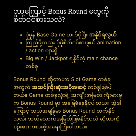
ဘာကြောင့် Bonus Round တွေကို
စိတ်ဝင်စားသလဲ?
ပုံမှန် Base Game ထက်ပိုပြီး
အနိုင်ရလွယ်
ကြည့်ဖို့လည်း ပိုမိုစိတ်ဝင်စားဖွယ် animation
/ action များရှိ
Big Win / Jackpot ရနိုင်တဲ့ main chance
တစ်ခု
Bonus Round ဆိုတာဟာ Slot Game တစ်ခု
အတွက်
အထင်ကြီးဆုံးအပိုအဆင့်
တစ်ခုဖြစ်ပါ
တယ်။ Game တစ်ခုလုံးရဲ့ အကျိုးအမြတ်ကြီးမားမှု
က Bonus Round မှာ အခြေခံနေနိုင်ပါတယ်။ အဲ့ဒါ
ကြောင့် ဘယ်အချိန်မှာ Bonus Round တက်နိုင်
သလဲ၊ ဘယ်လောက်အမြတ်ဖြစ်နိုင်သလဲ ဆိုတာကို
စဉ်းစားကစားဖို့အရေးကြီးပါတယ်။