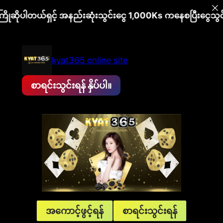
ါတယ်ရှင့် အနည်းဆုံးသွင်းငွေ 1,000Ks ကနေစပြီးငွေသွင်းနိုင်သ
Skip
to
kyat365 online site
content
စာရင်းသွင်းရန် နှိပ်ပါ။
အကောင့်ဖွင့်ရန်
စာရင်းသွင်းရန်