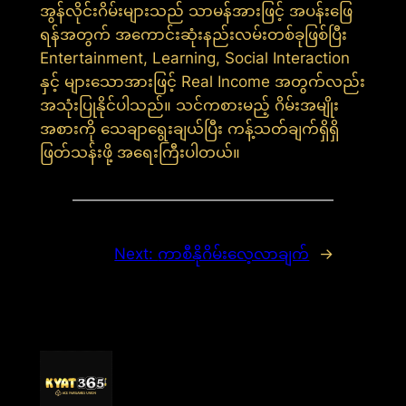
အွန်လိုင်းဂိမ်းများသည် သာမန်အားဖြင့် အပန်းဖြေ
ရန်အတွက် အကောင်းဆုံးနည်းလမ်းတစ်ခုဖြစ်ပြီး
Entertainment, Learning, Social Interaction
နှင့် များသောအားဖြင့် Real Income အတွက်လည်း
အသုံးပြုနိုင်ပါသည်။ သင်ကစားမည့် ဂိမ်းအမျိုး
အစားကို သေချာရွေးချယ်ပြီး ကန့်သတ်ချက်ရှိရှိ
ဖြတ်သန်းဖို့ အရေးကြီးပါတယ်။
Next:
ကာစီနိုဂိမ်းလေ့လာချက်
→