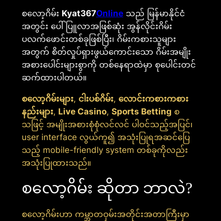
စလော့ဂိမ်း
Kyat367
Online
သည် မြန်မာနိုင်ငံ
အတွင်း ပေါ်ပြူလာအဖြစ်ဆုံး အွန်လိုင်းဂိမ်း
ပလက်ဖောင်းတစ်ခုဖြစ်ပြီး၊ ဂိမ်းကစားသူများ
အတွက် စိတ်လှုပ်ရှားဖွယ်ကောင်းသော ဂိမ်းအမျိုး
အစားပေါင်းများစွာကို တစ်နေရာထဲမှာ စုပေါင်းတင်
ဆက်ထားပါတယ်။
စလော့ဂိမ်းများ
,
ငါးပစ်ဂိမ်း
,
လောင်းကစားကစား
နည်းများ
,
Live Casino
,
Sports Betting
စ
သဖြင့် အမျိုးအစားစုံစုံလင်လင် ပါဝင်သည့်အပြင်၊
user interface လွယ်ကူ၍ အသုံးပြုရအဆင်ပြေ
သည့် mobile-friendly system တစ်ခုကိုလည်း
အသုံးပြုထားသည်။
စလော့ဂိမ်း ဆိုတာ ဘာလဲ?
စလော့ဂိမ်းဟာ ကမ္ဘာတဝှမ်းအတိုင်းအတာကြီးမှာ