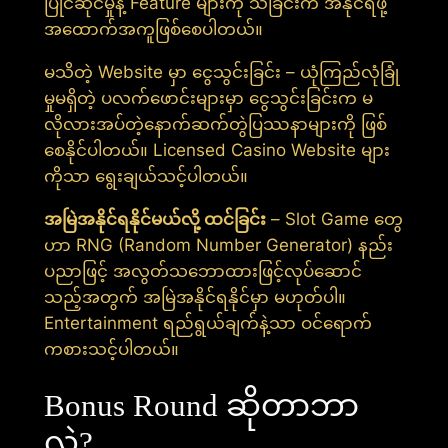
ပြိုင်ဆိုင်မှုနဲ့ Feature များကို သိခြင်းက အနိုင်ရဖို့
အထောက်အကူဖြစ်စေပါတယ်။
မသိတဲ့ Website မှာ ငွေသွင်းခြင်း – ယုံကြည်လုံခြုံ
မှုမရှိတဲ့ ပလက်ဖောင်းများမှာ ငွေသွင်းခြင်းက မ
လိုလားအပ်တဲ့နောက်ဆက်တွဲပြဿနာများကို ဖြစ်
စေနိုင်ပါတယ်။ Licensed Casino Website များ
ကိုသာ ရွေးချယ်သင့်ပါတယ်။
အမြဲအနိုင်ရနိုင်မယ်လို့ ထင်ခြင်း
– Slot Game တွေ
ဟာ RNG (Random Number Generator) နည်း
ပညာဖြင့် အလွတ်သဘောထားဖြင့်လုပ်ဆောင်
သည့်အတွက် အမြဲအနိုင်ရနိုင်မှာ မဟုတ်ပါ။
Entertainment ရည်ရွယ်ချက်နဲ့သာ ဝင်ရောက်
ကစားသင့်ပါတယ်။
Bonus Round ဆိုတာဘာ
လဲ?