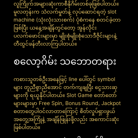
လူကြိုက်အများဆုံးကာစီနိုဂိမ်းတစ်ခုဖြစ်ပါတယ်။
မူလတုန်းက သံလက်မှုတ်နဲ့ လုပ်ဆောင်ရတဲ့ slot
machine (သုံးလုံးသားစက်) ပုံစံကနေ စတင်ခဲ့တာ
ဖြစ်ပြီး ယနေ့အချိန်တွင်တော့ အွန်လိုင်း
ပလက်ဖောင်းများမှာ မျိုးစုံမျိုးစုံသောဒီဇိုင်းများနဲ့
တီထွင်ဖန်တီးလာကြပါတယ်။
စလော့ဂိမ်း သဘောတရား
ကစားသူတစ်ဦးအနေဖြင့် line ပေါ်တွင် symbol
များ တူညီစွာညီအောင် တက်ကျချပြီး ငွေသားဆု
များကို ရယူနိုင်ပါတယ်။ Slot Game တော်တော်
များများမှာ Free Spin, Bonus Round, Jackpot
စတာတွေပါဝင်လာတာကြောင့် စိတ်လှုပ်ရှားဖွယ်
အတွေ့အကြုံနဲ့ အချိန်ဖြုန်းဖို့လည်း အကောင်းဆုံး
ဖြစ်ပါတယ်။