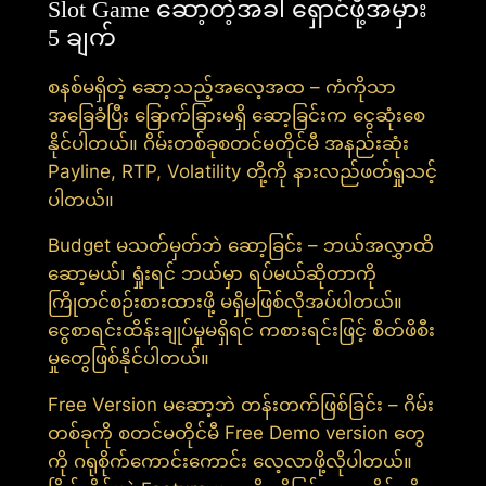
Slot Game ဆော့တဲ့အခါ ရှောင်ဖို့အမှား
5 ချက်
စနစ်မရှိတဲ့ ဆော့သည့်အလေ့အထ – ကံကိုသာ
အခြေခံပြီး ခြောက်ခြားမရှိ ဆော့ခြင်းက ငွေဆုံးစေ
နိုင်ပါတယ်။ ဂိမ်းတစ်ခုစတင်မတိုင်မီ အနည်းဆုံး
Payline, RTP, Volatility တို့ကို နားလည်ဖတ်ရှုသင့်
ပါတယ်။
Budget မသတ်မှတ်ဘဲ ဆော့ခြင်း – ဘယ်အလွှာထိ
ဆော့မယ်၊ ရှုံးရင် ဘယ်မှာ ရပ်မယ်ဆိုတာကို
ကြိုတင်စဉ်းစားထားဖို့ မရှိမဖြစ်လိုအပ်ပါတယ်။
ငွေစာရင်းထိန်းချုပ်မှုမရှိရင် ကစားရင်းဖြင့် စိတ်ဖိစီး
မှုတွေဖြစ်နိုင်ပါတယ်။
Free Version မဆော့ဘဲ တန်းတက်ဖြစ်ခြင်း – ဂိမ်း
တစ်ခုကို စတင်မတိုင်မီ Free Demo version တွေ
ကို ဂရုစိုက်ကောင်းကောင်း လေ့လာဖို့လိုပါတယ်။