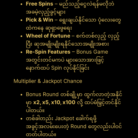
Free Spins
– မည်သည့်ငွေလဲရန်မလိုဘဲ
အခမဲ့လှည့်ခွင့်များ
Pick & Win
– ရွေးချယ်နိုင်သော ပုံလေးတွေ
ထဲကနေ ဆုရှာဖွေရေး
Wheel of Fortune
– စက်တစ်လှည့် လှည့်
ပြီး ဆုအမျိုးမျိုးရနိုင်သောအမျိုးအစား
Re-Spin Features
– Bonus Game
အတွင်းတင်မကပဲ များသောအားဖြင့်
နောက်ထပ် Spin လုပ်နိုင်ခြင်း
Multiplier & Jackpot Chance
Bonus Round တစ်ချို့မှာ ထွက်လာတဲ့အနိုင်
မှာ
x2, x5, x10, x100
လို့ ထပ်မံမြှင့်တင်နိုင်
ပါတယ်။
တစ်ခါတည်း Jackpot ခေါက်ရဖို့
အခွင့်အလမ်းပေးတဲ့ Round တွေလည်းပါဝင်
တတ်ပါတယ်။